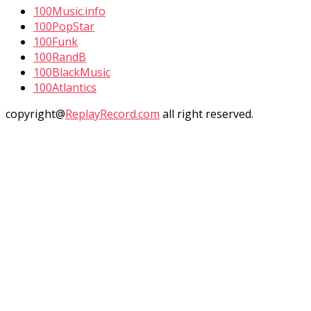
100Music.info
100PopStar
100Funk
100RandB
100BlackMusic
100Atlantics
copyright@
ReplayRecord.com
all right reserved.