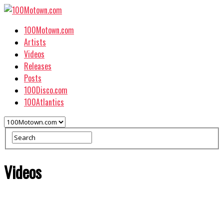
100Motown.com
Artists
Videos
Releases
Posts
100Disco.com
100Atlantics
Videos