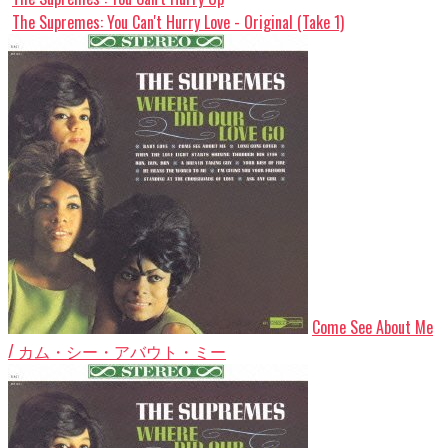
The Supremes: You Can't Hurry Love - Original (Take 1)
Come See About Me
/ カム・シー・アバウト・ミー