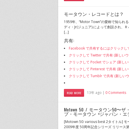
モータウン・レコードとは？
1959年、“Motor Town”の愛称
ディ・Jr(ジュニア).によって創設され、
[…]
共有:
Facebook で共有するにはクリック
クリックして Twitter で共有 (新し
クリックして Pocket でシェア (新
クリックして Pinterest で共有 (
クリックして Tumblr で共有 (新し
13年 ago |
0 Comments
READ MORE
Motown 50 / モータウン50
ブ・モータウン <ジャパン・エ
[Motown 50: various best 2タイ
2009年度 50周年記念シリーズ リリース第