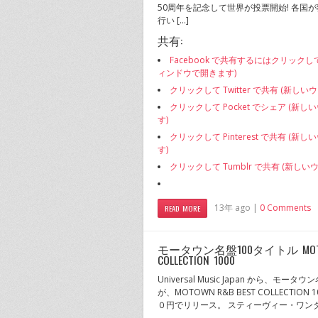
50周年を記念して世界が投票開始! 各国
行い […]
共有:
Facebook で共有するにはクリックし
ィンドウで開きます)
クリックして Twitter で共有 (新し
クリックして Pocket でシェア (新
す)
クリックして Pinterest で共有 (
す)
クリックして Tumblr で共有 (新し
13年 ago |
0 Comments
READ MORE
モータウン名盤100タイトル MOTOW
COLLECTION 1000
Universal Music Japan から、モー
が、MOTOWN R&B BEST COLLECTIO
０円でリリース。 スティーヴィー・ワンダ