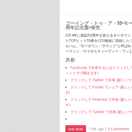
ゴーイング・トゥ・ア・55<モ
周年記念盤>発売
2014年に創設55周年を迎えるモータウ
たTOPヒット55曲をCD3枚組に収録し
ルバム。“モータウン・サウンド”と呼ばれ
ーヴィン・ゲイやスティーヴィー・ワン […
共有:
Facebook で共有するにはクリックし
ィンドウで開きます)
クリックして Twitter で共有 (新し
クリックして Pocket でシェア (新
す)
クリックして Pinterest で共有 (
す)
クリックして Tumblr で共有 (新し
13年 ago |
0 Comments
READ MORE