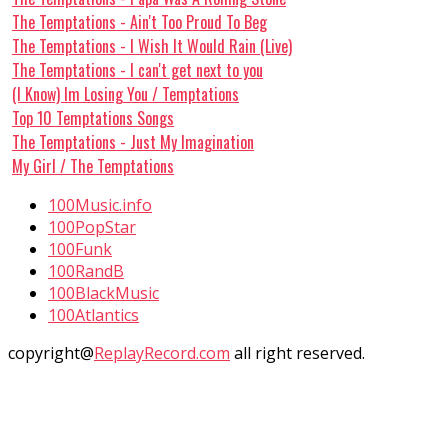
The Temptations - Ain't Too Proud To Beg
The Temptations - I Wish It Would Rain (Live)
The Temptations - I can't get next to you
(I Know) Im Losing You / Temptations
Top 10 Temptations Songs
The Temptations - Just My Imagination
My Girl / The Temptations
100Music.info
100PopStar
100Funk
100RandB
100BlackMusic
100Atlantics
copyright@
ReplayRecord.com
all right reserved.