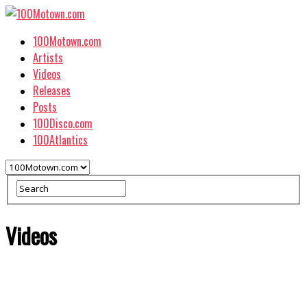
100Motown.com
Artists
Videos
Releases
Posts
100Disco.com
100Atlantics
Videos